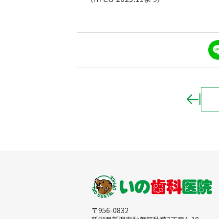
L
i
n
e
〒956-0832