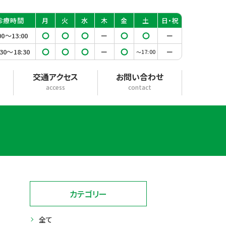
診療
時間
月
火
水
木
金
土
日・祝
00〜13:00
◯
◯
◯
ー
◯
◯
ー
:30〜18:30
◯
◯
◯
ー
◯
ー
〜17:00
交通アクセス
お問い合わせ
access
contact
カテゴリー
全て