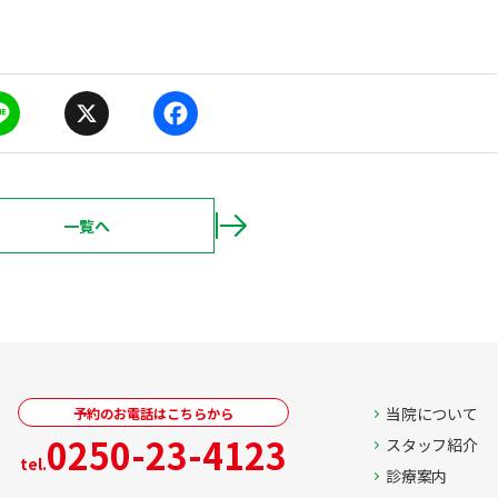
X
F
a
c
e
b
一覧へ
o
ページ送り
o
k
当院について
予約のお電話はこちらから
0250-23-4123
スタッフ紹介
tel.
診療案内