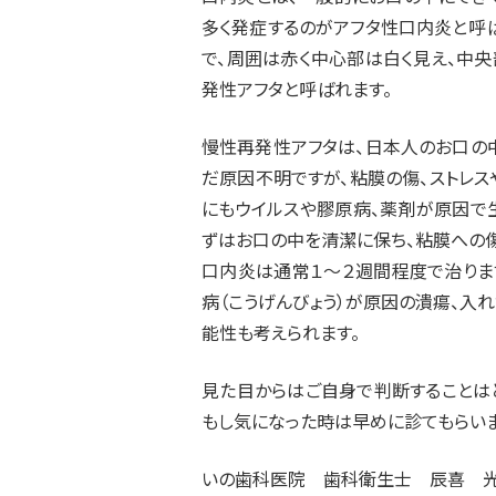
多く発症するのがアフタ性口内炎と呼
で、周囲は赤く中心部は白く見え、中
発性アフタと呼ばれます。
慢性再発性アフタは、日本人のお口の
だ原因不明ですが、粘膜の傷、ストレス
にもウイルスや膠原病、薬剤が原因で
ずはお口の中を清潔に保ち、粘膜への傷
口内炎は通常１～２週間程度で治りま
病（こうげんびょう）が原因の潰瘍、入
能性も考えられます。
見た目からはご自身で判断することは
もし気になった時は早めに診てもらいま
いの歯科医院 歯科衛生士 辰喜 