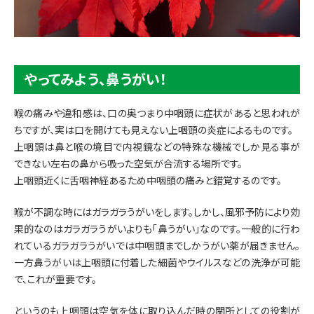
やってみよう、鼻うがい！
喉の痛みや違和感は、口の奥つまり中咽頭に症状があると思われが
ちですが、実は口を開けても見えない上咽頭の炎症によるものです。
上咽頭は鼻と喉の境目で内視鏡などの特殊な機械でしか見る事が
できない左右の鼻から吸った空気が合流する場所です。
上咽頭近くに舌咽神経あるため中咽頭の痛みと錯覚するのです。
喉が不調な時にはガラガラうがいをします。しかし、風邪予防により効
果的なのはガラガラうがいよりも「鼻うがい」なのです。一般的に行わ
れているガラガラうがいでは中咽頭までしかうがい薬が届きません。
一方鼻うがいは上咽頭に付着した細菌やウイルスなどの洗浄が可能
で、これが重要です。
というのも上咽頭は空気を体に取り込んだ時の関所としての役割が