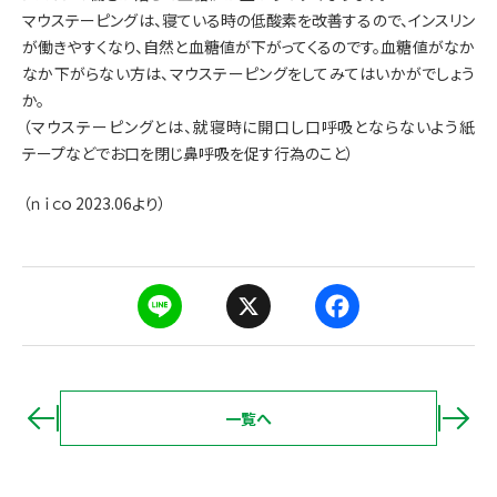
マウステーピングは、寝ている時の低酸素を改善するので、インスリン
が働きやすくなり、自然と血糖値が下がってくるのです。血糖値がなか
なか下がらない方は、マウステーピングをしてみてはいかがでしょう
か。
（マウステーピングとは、就寝時に開口し口呼吸とならないよう紙
テープなどでお口を閉じ鼻呼吸を促す行為のこと）
（ｎｉｃｏ 2023.06より）
L
X
F
i
a
n
c
e
e
b
一覧へ
o
ページ送り
o
k