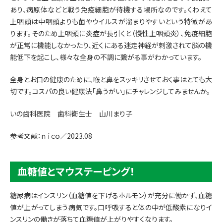
あり、病原体などと戦う免疫細胞が待機する場所なのです。くわえて
上咽頭は中咽頭よりも菌やウイルスが溜まりやすいという特徴があ
ります。そのため上咽頭に炎症が長引くと（慢性上咽頭炎）、免疫細胞
が正常に機能しなかったり、近くにある迷走神経が刺激されて脳の機
能低下を起こし、様々な全身の不調に繋がる事がわかっています。
全身とお口の健康のために、喉と鼻をスッキリさせておく事はとても大
切です。コスパの良い健康法「鼻うがい」にチャレンジしてみませんか。
いの歯科医院 歯科衛生士 山川まり子
参考文献：ｎｉｃｏ／2023.08
血糖値とマウステーピング！
糖尿病はインスリン（血糖値を下げるホルモン）が充分に働かず、血糖
値が上がってしまう病気です。口呼吸すると体の中が低酸素になりイ
ンスリンの働きが落ちて血糖値が上がりやすくなります。