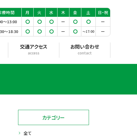
診療
時間
月
火
水
木
金
土
日・祝
00〜13:00
◯
◯
◯
ー
◯
◯
ー
:30〜18:30
◯
◯
◯
ー
◯
ー
〜17:00
交通アクセス
お問い合わせ
access
contact
カテゴリー
全て