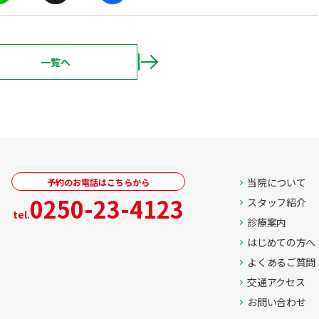
X
F
a
c
e
b
一覧へ
o
ページ送り
o
k
当院について
予約のお電話はこちらから
0250-23-4123
スタッフ紹介
tel.
診療案内
はじめての方へ
よくあるご質問
交通アクセス
お問い合わせ