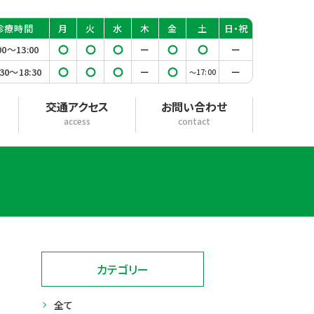
診療
時間
月
火
水
木
金
土
日・祝
00〜13:00
◯
◯
◯
ー
◯
◯
ー
:30〜18:30
◯
◯
◯
ー
◯
ー
〜17:00
交通アクセス
お問い合わせ
access
contact
カテゴリー
全て